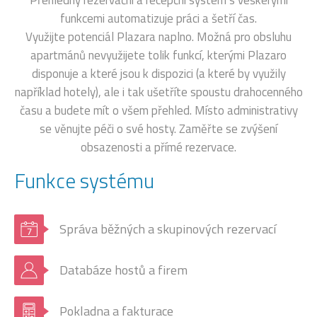
cestovní agentury
internáty
funkcemi automatizuje práci a šetří čas.
Využijte potenciál Plazara naplno. Možná pro obsluhu
apartmánů nevyužijete tolik funkcí, kterými Plazaro
disponuje a které jsou k dispozici (a které by využily
například hotely), ale i tak ušetříte spoustu drahocenného
času a budete mít o všem přehled. Místo administrativy
se věnujte péči o své hosty. Zaměřte se zvýšení
obsazenosti a přímé rezervace.
Funkce systému
Staráme se o vaše ubytovací zařízení již 14 let.
Správa běžných a skupinových rezervací
Buďte s Plazarem kdekoliv, kde
Databáze hostů a firem
je internet
Pokladna a fakturace
Plazaro je online hotelový systém. Připojit se k němu tak