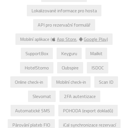
Lokalizované informace pro hosta
Slevomat
Mám zájem o modul
Zobrazit všechny moduly
API pro rezervační formulář
Mobilní aplikace (
App Store
,
Google Play
)
Nevyhovuje Vám tento způsob placení?
Ozvěte se nám
.
SupportBox
Keyguru
Mailkit
$ 740
HotelStorno
Clubspire
ISDOC
/ měsíc při
40%
vytížení
Online check-in
Mobilní check-in
Scan ID
0%
100%
Slevomat
2FA autentizace
TIP!
Běžné vytížení ubytovacího zařízení se pohybuje mezi 30 % a 50 %.
Ceny uvedeny bez DPH.
Automatické SMS
POHODA (export dokladů)
Párování plateb FIO
iCal synchronizace rezervací