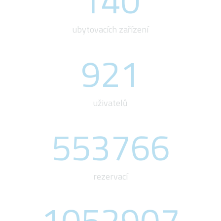
ubytovacích zařízení
921
uživatelů
576525
rezervací
1052907