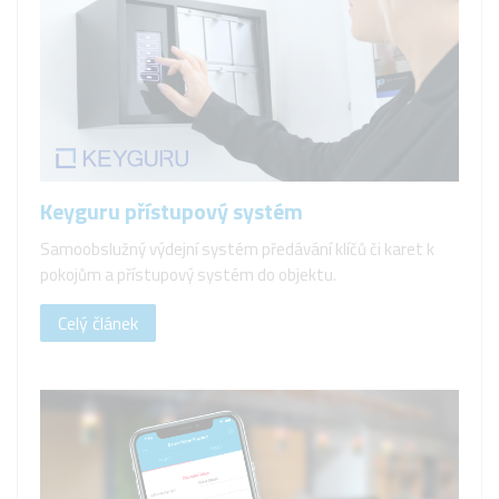
Keyguru přístupový systém
Samoobslužný výdejní systém předávání klíčů či karet k
pokojům a přístupový systém do objektu.
Celý článek