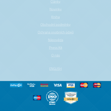
Články
Novinky
Kniha
Obchodní podmínky
Ochrana osobních údajů
Nápověda
Press Kit
O nás
ENGLISH